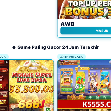
AW8
MASUK
🔥 Game Paling Gacor 24 Jam Terakhir
📈
100%
RTP live 97.8%