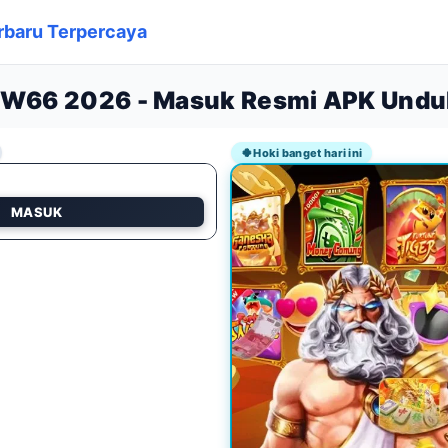
rbaru Terpercaya
W66 2026 - Masuk Resmi APK Und
🍀
Hoki banget hari ini
MASUK