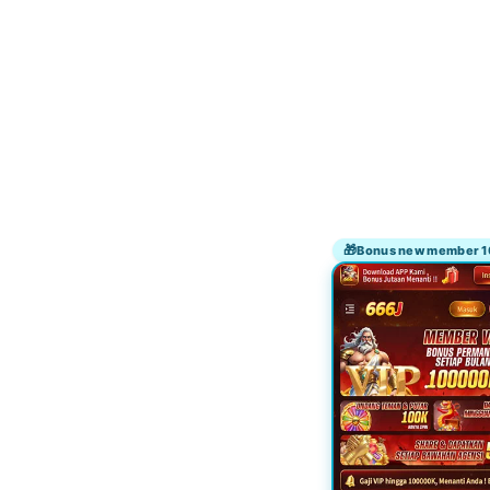
🎁
Bonus new member 