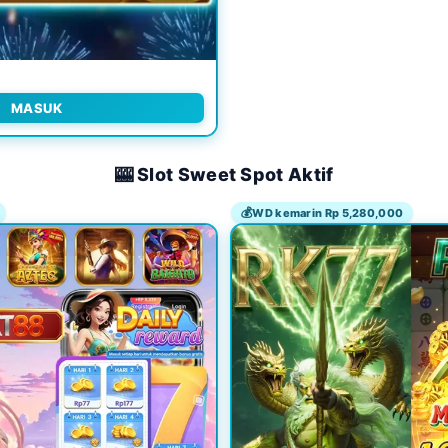
MASUK
🎰 Slot Sweet Spot Aktif
💰
WD kemarin Rp 5,280,000