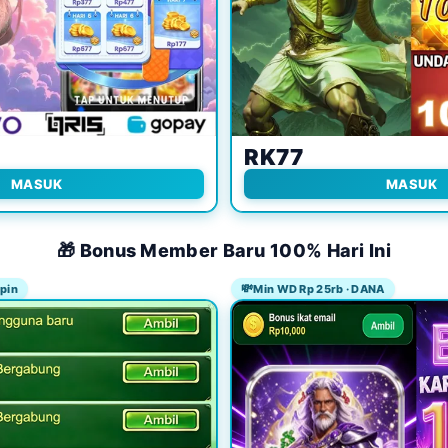
RK77
MASUK
MASUK
🎁 Bonus Member Baru 100% Hari Ini
💸
spin
Min WD Rp 25rb · DANA