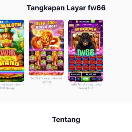
Tangkapan Layar fw66
fw66 Preview - Resmi
Unduh
angkapan Layar -
fw66 Tangkapan Layar
APK Resmi
Resmi APK
Tentang