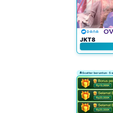
JKT8
🔔
Scatter beruntun · 5 