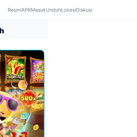
Resmi
APK
Masuk
Unduh
Lokasi
Diskusi
uh