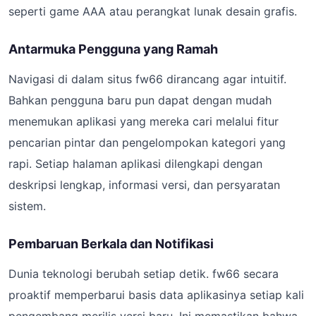
seperti game AAA atau perangkat lunak desain grafis.
Antarmuka Pengguna yang Ramah
Navigasi di dalam situs fw66 dirancang agar intuitif.
Bahkan pengguna baru pun dapat dengan mudah
menemukan aplikasi yang mereka cari melalui fitur
pencarian pintar dan pengelompokan kategori yang
rapi. Setiap halaman aplikasi dilengkapi dengan
deskripsi lengkap, informasi versi, dan persyaratan
sistem.
Pembaruan Berkala dan Notifikasi
Dunia teknologi berubah setiap detik. fw66 secara
proaktif memperbarui basis data aplikasinya setiap kali