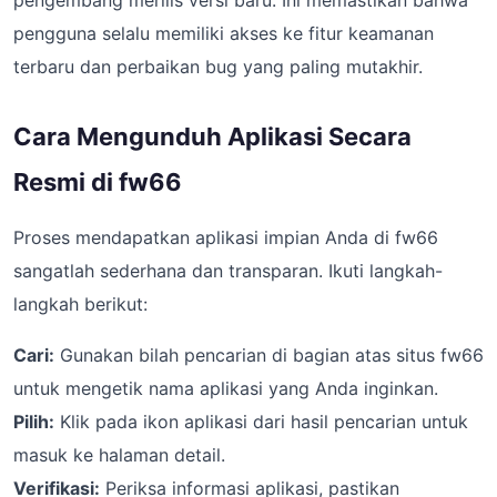
pengembang merilis versi baru. Ini memastikan bahwa
pengguna selalu memiliki akses ke fitur keamanan
terbaru dan perbaikan bug yang paling mutakhir.
Cara Mengunduh Aplikasi Secara
Resmi di fw66
Proses mendapatkan aplikasi impian Anda di fw66
sangatlah sederhana dan transparan. Ikuti langkah-
langkah berikut:
Cari:
Gunakan bilah pencarian di bagian atas situs fw66
untuk mengetik nama aplikasi yang Anda inginkan.
Pilih:
Klik pada ikon aplikasi dari hasil pencarian untuk
masuk ke halaman detail.
Verifikasi:
Periksa informasi aplikasi, pastikan