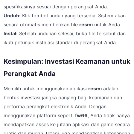
spesifikasinya sesuai dengan perangkat Anda.
Unduh:
Klik tombol unduh yang tersedia. Sistem akan
secara otomatis memberikan file
resmi
untuk Anda.
Instal:
Setelah unduhan selesai, buka file tersebut dan
ikuti petunjuk instalasi standar di perangkat Anda.
Kesimpulan: Investasi Keamanan untuk
Perangkat Anda
Memilih untuk menggunakan aplikasi
resmi
adalah
bentuk investasi jangka panjang bagi keamanan dan
performa perangkat elektronik Anda. Dengan
menggunakan platform seperti
fw66
, Anda tidak hanya
mendapatkan akses ke jutaan aplikasi dan game secara
gratis dan mudah, tetapi juga mendapatkan ketenangan