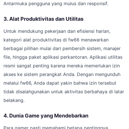
Antarmuka pengguna yang mulus dan responsif.
3. Alat Produktivitas dan Utilitas
Untuk mendukung pekerjaan dan efisiensi harian,
kategori alat produktivitas di fw66 menawarkan
berbagai pilihan mulai dari pembersih sistem, manajer
file, hingga paket aplikasi perkantoran. Aplikasi utilitas
resmi sangat penting karena mereka memerlukan izin
akses ke sistem perangkat Anda. Dengan mengunduh
melalui fw66, Anda dapat yakin bahwa izin tersebut
tidak disalahgunakan untuk aktivitas berbahaya di latar
belakang.
4. Dunia Game yang Mendebarkan
Para gamer pasti memahami betapa pentingnya