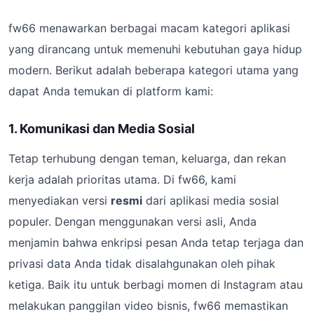
fw66 menawarkan berbagai macam kategori aplikasi
yang dirancang untuk memenuhi kebutuhan gaya hidup
modern. Berikut adalah beberapa kategori utama yang
dapat Anda temukan di platform kami:
1. Komunikasi dan Media Sosial
Tetap terhubung dengan teman, keluarga, dan rekan
kerja adalah prioritas utama. Di fw66, kami
menyediakan versi
resmi
dari aplikasi media sosial
populer. Dengan menggunakan versi asli, Anda
menjamin bahwa enkripsi pesan Anda tetap terjaga dan
privasi data Anda tidak disalahgunakan oleh pihak
ketiga. Baik itu untuk berbagi momen di Instagram atau
melakukan panggilan video bisnis, fw66 memastikan