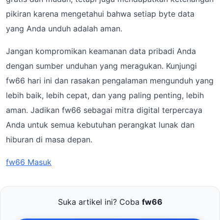
pikiran karena mengetahui bahwa setiap byte data
yang Anda unduh adalah aman.
Jangan kompromikan keamanan data pribadi Anda
dengan sumber unduhan yang meragukan. Kunjungi
fw66 hari ini dan rasakan pengalaman mengunduh yang
lebih baik, lebih cepat, dan yang paling penting, lebih
aman. Jadikan fw66 sebagai mitra digital terpercaya
Anda untuk semua kebutuhan perangkat lunak dan
hiburan di masa depan.
fw66 Masuk
Suka artikel ini? Coba
fw66