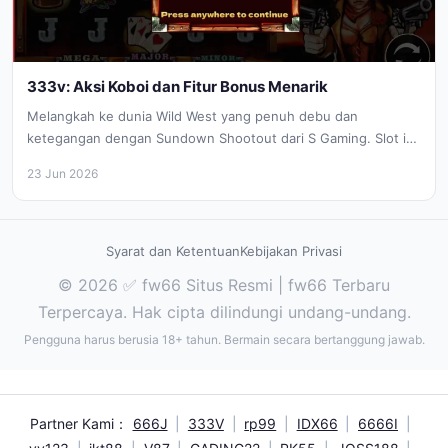
333v: Aksi Koboi dan Fitur Bonus Menarik
Melangkah ke dunia Wild West yang penuh debu dan
ketegangan dengan Sundown Shootout dari S Gaming. Slot ini
membawa pemain...
23 Jun 2026
Syarat dan Ketentuan
Kebijakan Privasi
© 2026 ✅ fw66 Situs Resmi | fw66 Terbaru
Terpercaya. Hak cipta dilindungi undang-undang.
Pengguna harus berusia 18+ tahun. Bermain secara bertanggung jawab.
Partner Kami：
666J
|
333V
|
rp99
|
IDX66
|
6666I
|