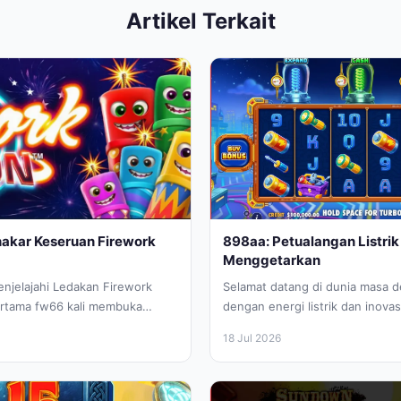
Artikel Terkait
nakar Keseruan Firework
898aa: Petualangan Listrik 
Menggetarkan
enjelajahi Ledakan Firework
Selamat datang di dunia masa 
ertama fw66 kali membuka
dengan energi listrik dan inova
l yang mungkin langsung
Serge, sebuah kreasi terbaru dar
18 Jul 2026