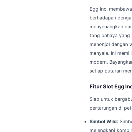
Egg Inc. membawa 
berhadapan denga
menyenangkan dan
tong bahaya yang 
menonjol dengan w
menyala. Ini memi
modern. Bayangkan
setiap putaran m
Fitur Slot Egg In
Siap untuk bergab
pertarungan di pet
Simbol Wild:
Simbo
melengkapi kombi