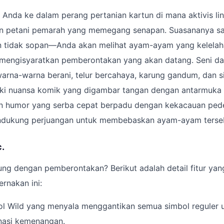
Anda ke dalam perang pertanian kartun di mana aktivis l
n petani pemarah yang memegang senapan. Suasananya s
 tidak sopan—Anda akan melihat ayam-ayam yang kelelah
mengisyaratkan pemberontakan yang akan datang. Seni da
arna-warna berani, telur bercahaya, karung gandum, dan s
liki nuansa komik yang digambar tangan dengan antarmuka 
 humor yang serba cepat berpadu dengan kekacauan ped
endukung perjuangan untuk membebaskan ayam-ayam terse
c.
ung dengan pemberontakan? Berikut adalah detail fitur ya
ernakan ini:
l Wild yang menyala menggantikan semua simbol reguler
nasi kemenangan.