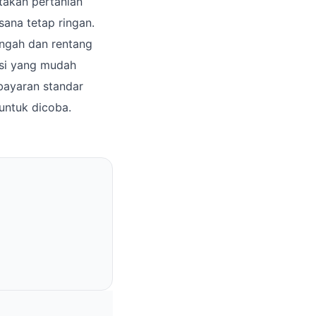
takan pertanian
sana tetap ringan.
engah dan rentang
asi yang mudah
bayaran standar
untuk dicoba.