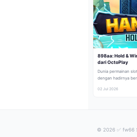
898aa: Hold & Win
dari OctoPlay
Dunia permainan slo
dengan hadirnya ber
memanjakan mata dan 
02 Jul 2026
yang...
© 2026 ✅ fw66 Si