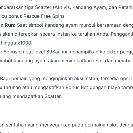
daratkan tiga Scatter (Aktivis, Kandang Ayam, dan Petani
icu bonus Rescue Free Spins.
n Run:
Saat simbol kandang ayam muncul bersamaan denga
 akan diterapkan secara instan ke taruhan Anda. Pengganda 
 hingga x1000.
:
Bonus empat level 898aa ini menampilkan kolektor pengg
imbol kandang ayam akan meningkatkan level dan member
Bagi pemain yang menginginkan aksi instan, tersedia opsi
x taruhan atau mengaktifkan Bonus Bet dengan biaya tam
uang mendapatkan Scatter.
an sentuhan yang menyegarkan pada permainan slot deng