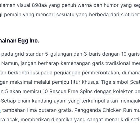
aman visual 898aa yang penuh warna dan humor yang seg
gi pemain yang mencari sesuatu yang berbeda dari slot be
ainan Egg Inc.
 pada grid standar 5-gulungan dan 3-baris dengan 10 gari
 Namun, jangan berharap kemenangan garis tradisional me
taran berkontribusi pada perjuangan pemberontakan, di ma
an maksimal melalui pemicu fitur khusus. Tiga simbol Sca
 dan 5 akan memicu 10 Rescue Free Spins dengan kolektor 
 Setiap enam kandang ayam yang terkumpul akan memajuk
a
tambahan lima putaran gratis. Pengganda Chicken Run mul
ra acak, memberikan dinamika yang sangat menarik di seti