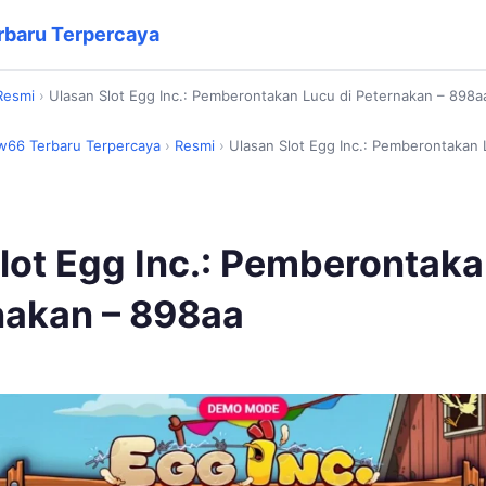
rbaru Terpercaya
Resmi
›
Ulasan Slot Egg Inc.: Pemberontakan Lucu di Peternakan – 898a
fw66 Terbaru Terpercaya
›
Resmi
›
Ulasan Slot Egg Inc.: Pemberontakan 
lot Egg Inc.: Pemberontak
nakan – 898aa