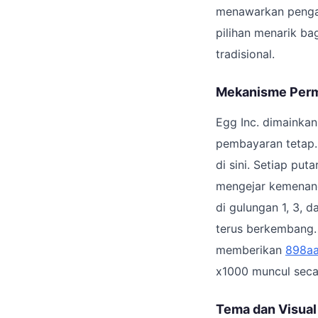
menawarkan pengal
pilihan menarik ba
tradisional.
Mekanisme Perm
Egg Inc. dimainkan
pembayaran tetap.
di sini. Setiap pu
mengejar kemenang
di gulungan 1, 3,
terus berkembang.
memberikan
898a
x1000 muncul seca
Tema dan Visual